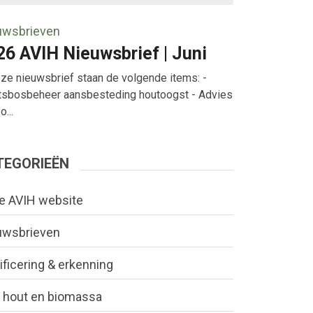
uwsbrieven
26 AVIH Nieuwsbrief | Juni
eze nieuwsbrief staan de volgende items: -
tsbosbeheer aansbesteding houtoogst - Advies
...
TEGORIEËN
e AVIH website
uwsbrieven
ificering & erkenning
 hout en biomassa