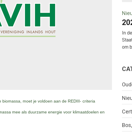
Nie
20
In d
Staa
om bo
CA
Oud
Nie
 biomassa, moet je voldoen aan de REDIII- criteria
Cert
iomassa mee als duurzame energie voor klimaatdoelen en
Bos,