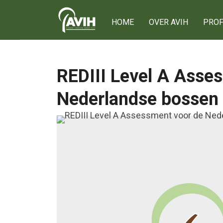
HOME
OVER AVIH
PROF
Onze leden
REDIII Level A Asse
Ons netwerk
Nederlandse bossen
75 jaar AVIH
Het bestuur
Lid worden
Privacy verklarin