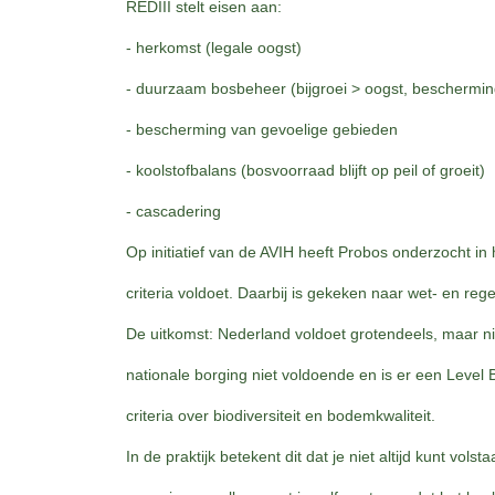
REDIII stelt eisen aan:
- herkomst (legale oogst)
- duurzaam bosbeheer (bijgroei > oogst, beschermin
- bescherming van gevoelige gebieden
- koolstofbalans (bosvoorraad blijft op peil of groeit)
- cascadering
Op initiatief van de AVIH heeft Probos onderzocht i
criteria voldoet. Daarbij is gekeken naar wet- en re
De uitkomst: Nederland voldoet grotendeels, maar niet
nationale borging niet voldoende en is er een Level 
criteria over biodiversiteit en bodemkwaliteit.
In de praktijk betekent dit dat je niet altijd kunt vo