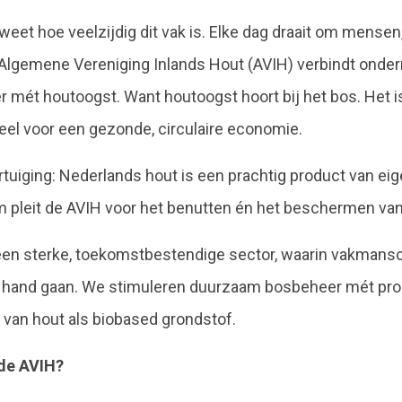
 weet hoe veelzijdig dit vak is. Elke dag draait om mens
 Algemene Vereniging Inlands Hout (AVIH) verbindt onder
mét houtoogst. Want houtoogst hoort bij het bos. Het is
eel voor een gezonde, circulaire economie.
rtuiging: Nederlands hout is een prachtig product van e
m pleit de AVIH voor het benutten én het beschermen va
r een sterke, toekomstbestendige sector, waarin vakma
 hand gaan. We stimuleren duurzaam bosbeheer mét pro
 van hout als biobased grondstof.
de AVIH?