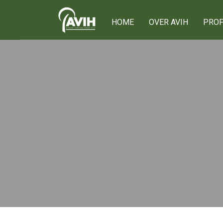
HOME
OVER AVIH
PROF
Onze leden
Ons netwerk
75 jaar AVIH
Het bestuur
Lid worden
Privacy verklarin