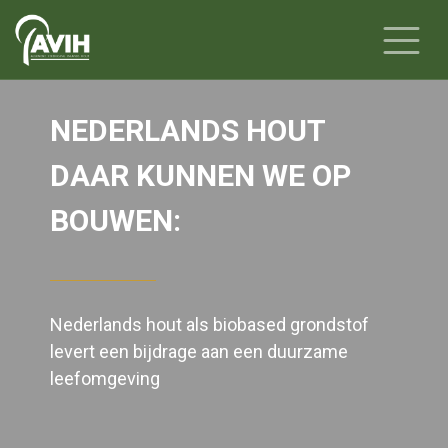
NEDERLANDS HOUT
DAAR KUNNEN WE OP
BOUWEN:
Nederlands hout als biobased grondstof
levert een bijdrage aan een duurzame
leefomgeving