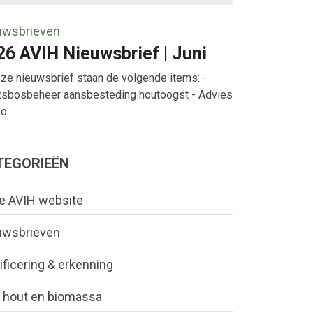
uwsbrieven
26 AVIH Nieuwsbrief | Juni
eze nieuwsbrief staan de volgende items: -
tsbosbeheer aansbesteding houtoogst - Advies
...
TEGORIEËN
e AVIH website
uwsbrieven
ificering & erkenning
 hout en biomassa