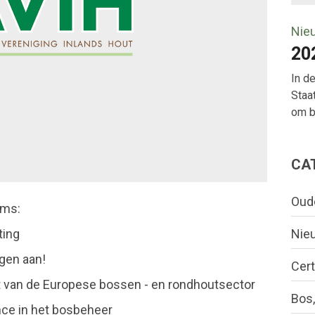
Nie
20
In d
Staa
om bo
CA
Oud
ems:
Nie
ting
ngen aan!
Cert
t van de Europese bossen - en rondhoutsector
Bos,
nce in het bosbeheer