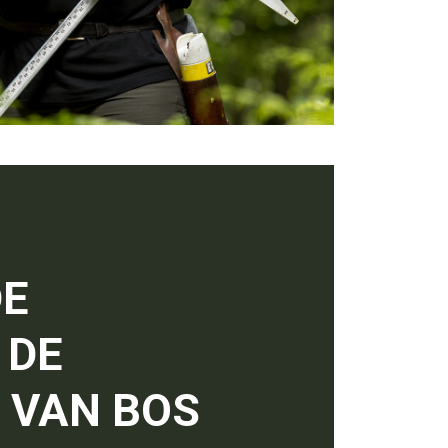
het te
van wa
DE
 DE
 VAN BOS