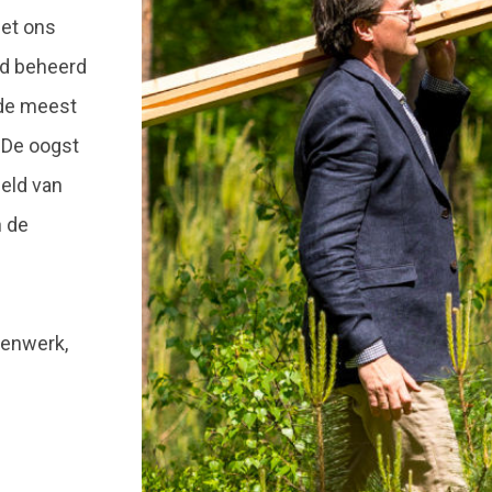
met ons
d beheerd
 de meest
 De oogst
eld van
 de
senwerk,