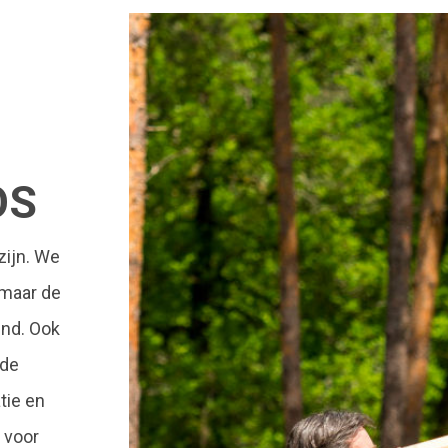
OS
zijn. We
 maar de
end. Ook
 de
tie en
 voor