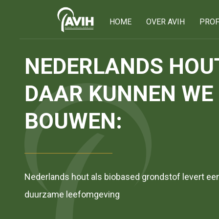
HOME
OVER AVIH
PROF
Onze leden
NEDERLANDS HOU
Ons netwerk
DAAR KUNNEN WE
75 jaar AVIH
BOUWEN:
Het bestuur
Lid worden
Nederlands hout als biobased grondstof levert een
duurzame leefomgeving
Privacy verklarin